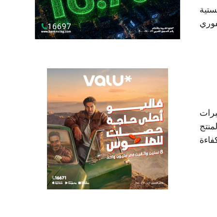
ستية
فوري
برات
منتج
فاءة