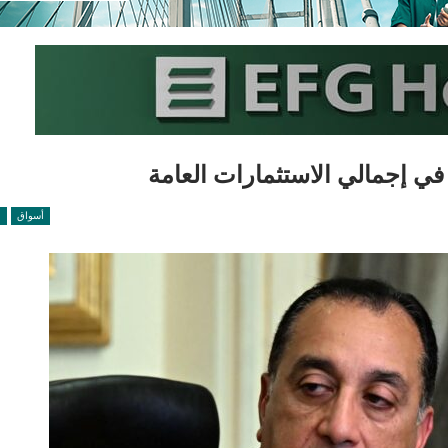
أسواق
ا