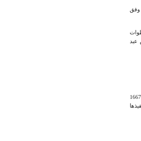
 وفق
طوات
 عبد
أوضح رئيس مجلس الوزراء أن المرحلة الثانية من المبادرة الرئاسية تشمل تنفيذ مشروعات تنمية متكاملة داخل 1667
نفيذها