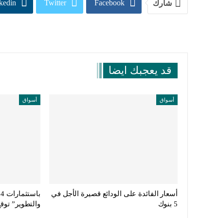
kedin
Twitter
Facebook
شارك
قد يعجبك ايضا
أسواق
أسواق
أسعار الفائدة على الودائع قصيرة الأجل في
5 بنوك
والتطوير” توق