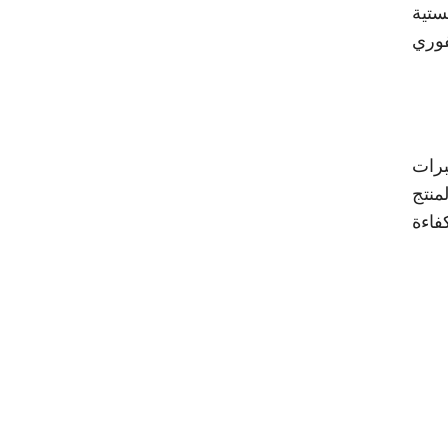
ستية
فوري
برات
منتج
فاءة