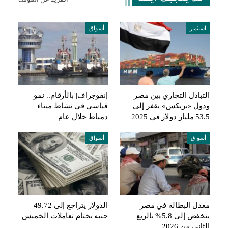
استثمار
أسواق
التبادل التجاري بين مصر
إنفوجراف| بالأرقام.. نمو
ودول «بريكس» يقفز إلى
قياسي في نشاط ميناء
53.5 مليار دولار في 2025
دمياط خلال عام
أسواق
أسواق
معدل البطالة في مصر
الدولار يتراجع إلى 49.72
ينخفض إلى 5.8% بالربع
جنيه بختام تعاملات الخميس
الثاني من 2026