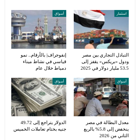
استثمار
أسواق
التبادل التجاري بين مصر
إنفوجراف| بالأرقام.. نمو
ودول «بريكس» يقفز إلى
قياسي في نشاط ميناء
53.5 مليار دولار في 2025
دمياط خلال عام
أسواق
أسواق
معدل البطالة في مصر
الدولار يتراجع إلى 49.72
ينخفض إلى 5.8% بالربع
جنيه بختام تعاملات الخميس
الثاني من 2026