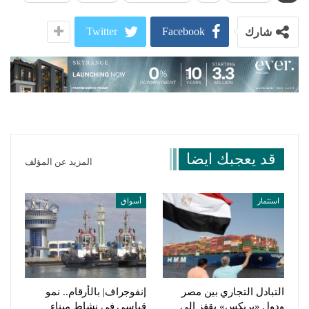
Twitter
Facebook
شارك
قد يعجبك ايضا
المزيد عن المؤلف
استثمار
أسواق
التبادل التجاري بين مصر
إنفوجراف| بالأرقام.. نمو
ودول «بريكس» يقفز إلى
قياسي في نشاط ميناء