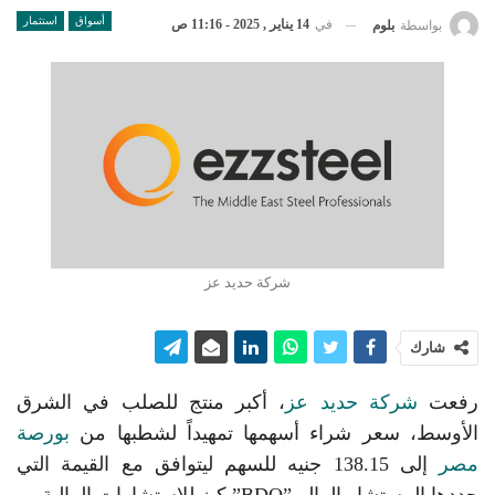
أسواق
استثمار
في
14 يناير , 2025 - 11:16 ص
بواسطة
بلوم
شركة حديد عز
شارك
رفعت
شركة حديد عز
، أكبر منتج للصلب في الشرق
الأوسط، سعر شراء أسهمها تمهيداً لشطبها من
بورصة
مصر
إلى 138.15 جنيه للسهم ليتوافق مع القيمة التي
حددها المستشار المالي”BDO” كيز للاستشارات المالية.