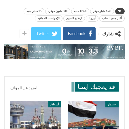
1.48 مليار دولار
127.8 جنيه
300 مليون دولار.
75 مليار جنيه
أكبر منتج للصلب
أوروبا
ارتفاع السهم
الإجراءات الحمائية
Twitter
Facebook
شارك
قد يعجبك ايضا
المزيد عن المؤلف
استثمار
أسواق