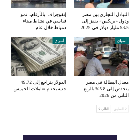
التبادل التجاري بين مصر
إنفوجراف| بالأرقام.. نمو
ودول «بريكس» يقفز إلى
قياسي في نشاط ميناء
53.5 مليار دولار في 2025
دمياط خلال عام
أسواق
أسواق
معدل البطالة في مصر
الدولار يتراجع إلى 49.72
ينخفض إلى 5.8% بالربع
جنيه بختام تعاملات الخميس
الثاني من 2026
السابق
التالي