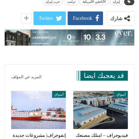
إيران
الأباتشي الأمريكية
ترامب
حرب إيران
Twitter
Facebook
شارك
قد يعجبك ايضا
المزيد عن المؤلف
أسواق
أسواق
فيديوجراف – امتلك مصنعك
إنفوجراف| مشروعات جديدة