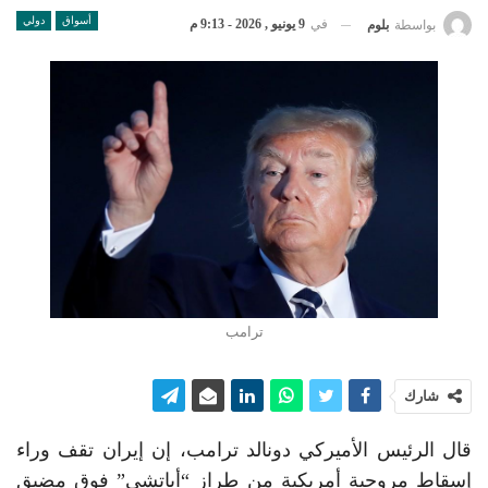
أسواق
دولي
في
9 يونيو , 2026 - 9:13 م
بواسطة
بلوم
ترامب
شارك
قال الرئيس الأميركي دونالد ترامب، إن إيران تقف وراء
إسقاط مروحية أمريكية من طراز “أباتشي” فوق مضيق