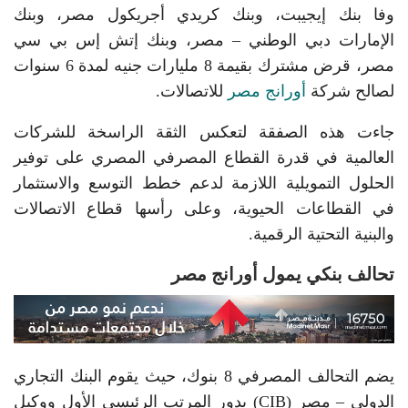
وفا بنك إيجيبت، وبنك كريدي أجريكول مصر، وبنك
الإمارات دبي الوطني – مصر، وبنك إتش إس بي سي
مصر، قرض مشترك بقيمة 8 مليارات جنيه لمدة 6 سنوات
لصالح شركة
أورانج مصر
للاتصالات.
جاءت هذه الصفقة لتعكس الثقة الراسخة للشركات
العالمية في قدرة القطاع المصرفي المصري على توفير
الحلول التمويلية اللازمة لدعم خطط التوسع والاستثمار
في القطاعات الحيوية، وعلى رأسها قطاع الاتصالات
والبنية التحتية الرقمية.
تحالف بنكي يمول أورانج مصر
يضم التحالف المصرفي 8 بنوك، حيث يقوم البنك التجاري
الدولي – مصر (CIB) بدور المرتب الرئيسي الأول ووكيل