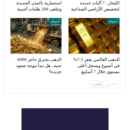
الإيجار.. 7 آليات جديدة
استثمارية بالمدن الجديدة
لتخصيص الأراضي الصناعية
وتتلقى 204 طلبات أجنبية
أسواق
أسواق
الذهب العالمي يقفز 7.3%
الذهب يخترق حاجز 6000
في أسبوع ويسجل أعلى
جنيه.. هل تبدأ موجة صعود
مستوى خلال 7 أسابيع
جديدة؟
السابق
التالي