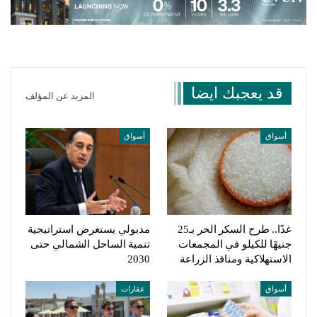
قد يعجبك ايضا
المزيد عن المؤلف
أسواق
أسواق
غدًا.. طرح السكر الحر بـ25
مدبولي يستعرض استراتيجية
جنيهًا للكيلو في المجمعات
تنمية الساحل الشمالي حتى
الاستهلاكية ومنافذ الزراعة
2030
أسواق
عقارات