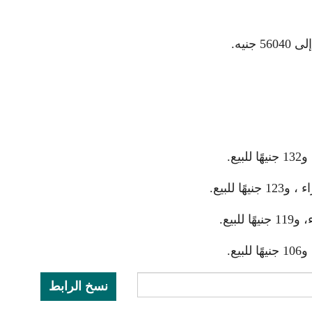
نيه.
نسخ الرابط