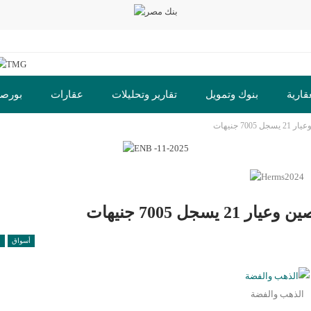
قارية
بنوك وتمويل
تقارير وتحليلات
عقارات
بورص
ت
أسواق
ا
الذهب والفضة