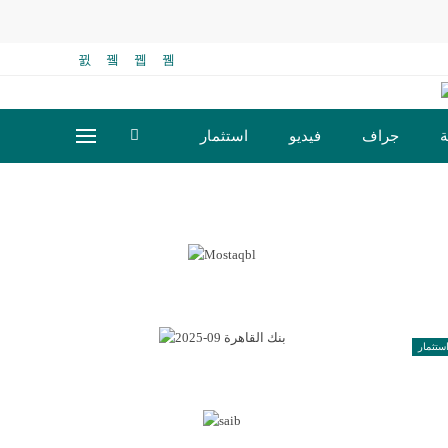
ة
جراف
فيديو
استثمار
ستثمار