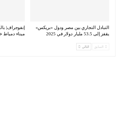
التبادل التجاري بين مصر ودول «بريكس»
إنفوجراف| بال
يقفز إلى 53.5 مليار دولار في 2025
ميناء دمياط خ
السابق
التالي