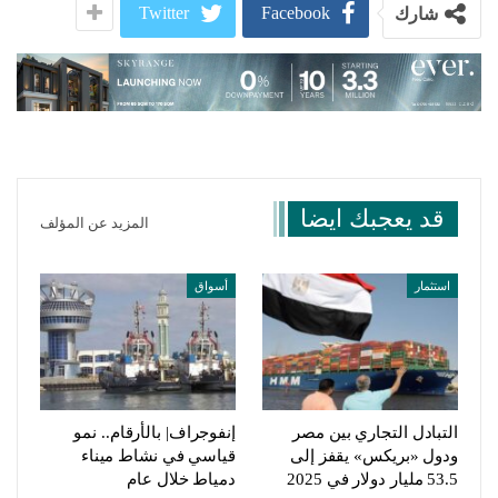
Twitter
Facebook
شارك
قد يعجبك ايضا
المزيد عن المؤلف
استثمار
أسواق
التبادل التجاري بين مصر
إنفوجراف| بالأرقام.. نمو
ودول «بريكس» يقفز إلى
قياسي في نشاط ميناء
53.5 مليار دولار في 2025
دمياط خلال عام