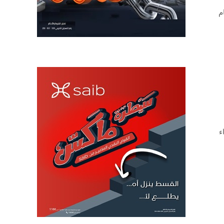
عام
ء