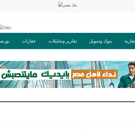
قارية
بنوك وتمويل
تقارير وتحليلات
عقارات
بورص