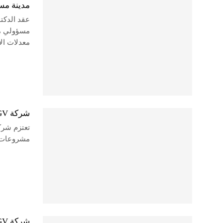
مدينة مست
عقد الدكتو
مسؤولي مد
معدلات الإ
شركة GV تعتزم طرح 10 ملايين متر على المطورين العقاريين في مدينة طربول
مشروعات 
شركة GV تختار استشاري المرحلة الأولى من مدينة طربول الأسبوع المقبل