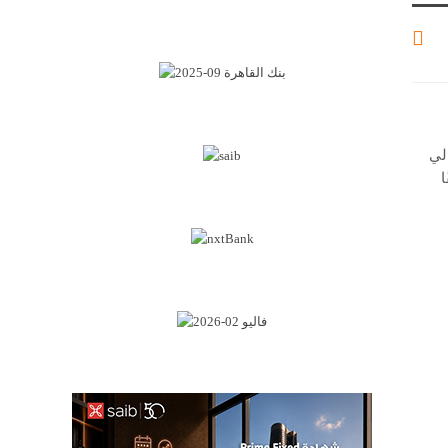
لي
قًا