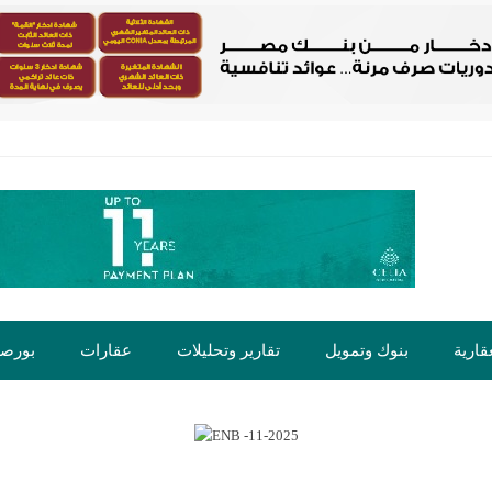
قارية
بنوك وتمويل
تقارير وتحليلات
عقارات
بورص