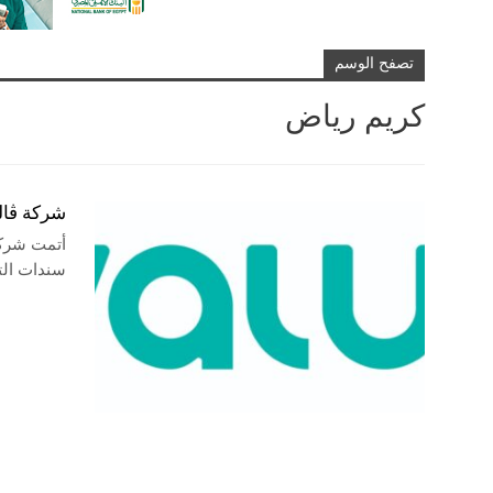
تصفح الوسم
كريم رياض
شركة ڤاليو تتم الإصدار 
أتمت شركة
سندات التوريق بقيمة .036