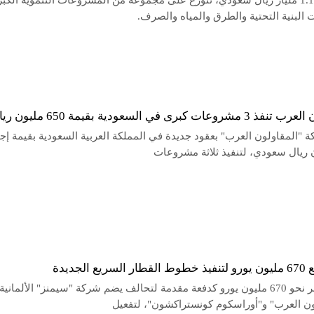
يبلغ نحو 1.17 مليار ريال سعودي، تتوزع على مجموعة من المشروعات التنموية الكب
البنية التحتية والطرق والمياه والصرف.
ات كبرى في السعودية بقيمة 650 مليون ريال
 "المقاولون العرب" بعقود جديدة في المملكة العربية السعودية بقيمة إجم
ع الجديدة
دفعت مصر نحو 670 مليون يورو كدفعة مقدمة لتحالف يضم شركة "سيمنز" الألمانية
ون العرب" و"أوراسكوم كونستراكشون"، لتفعيل