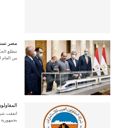
مصر تستعد ل
تتطلع الح
من العام المقب
المقاولون العرب تنفذ 
بجمهورية ز