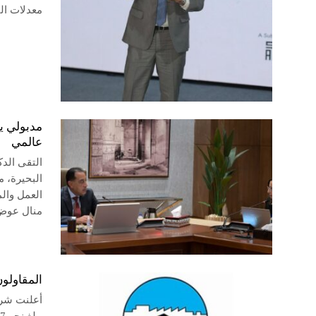
معدلات التنفيذ ا
مدبولي ي
عالمي
التقى الد
البحيرة، م
العمل وال
منال عو
المقاولون العرب: 1.17 مليار ريال
أعلنت شرك