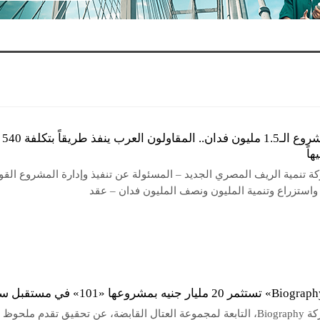
لخدمة مشروع الـ1.5 مليون فدان.. المقاولون العرب ينفذ طريقاً بتكلفة 540
اً
ة تنمية الريف المصري الجديد – المسئولة عن تنفيذ وإدارة المشروع الق
واستزراع وتنمية المليون ونصف المليون فدان – عقد
أعلنت شركة Biography، التابعة لمجموعة العتال القابضة، عن تحقيق تقدم ملحو