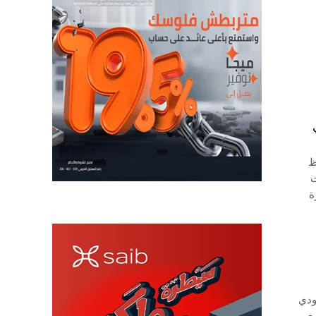
ظ
ت
ة
ودي