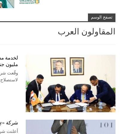
تصفح الوسم
المقاولون العرب
مليون جنيه
وقّعت شرك
لاستصلاح 
شركة «Biography» تستثمر 20 مليار جنيه بمشروعها «101» في مستقبل سيتي