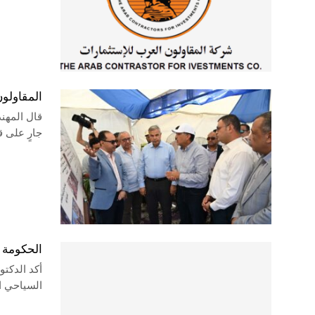
المقاولون
قال المهن
جارٍ على 
الحكومة 
أكد الدكت
السياحي ا