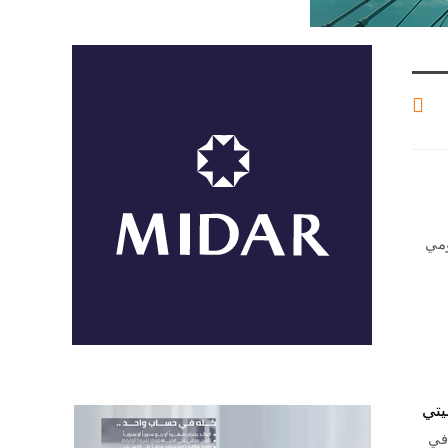
ومي
ظ في