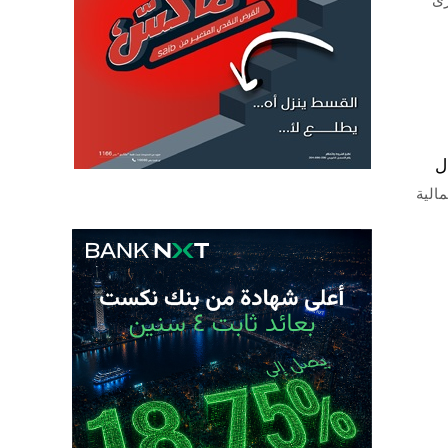
رى
الية