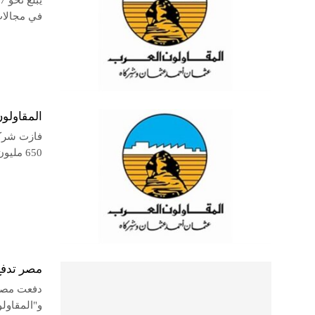
في مجالات 
المقاولون العرب تنفذ 3 مشروع
فازت شركة
650 مليون ريال سعودي، لتنفيذ ثلاثة مشروعات
مصر تدفع 670 مليون يورو لتنفيذ خطوط القطار السري
و"المقاول