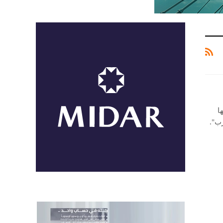
I في نسختها
ب".