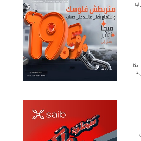
قرابة
لغ 65 مليار جنيه، غدًا
ازمة
 عن