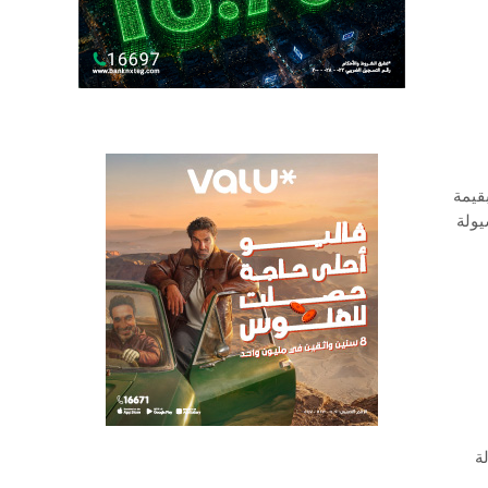
خزانة محلية بقيمة
سيولة
لة