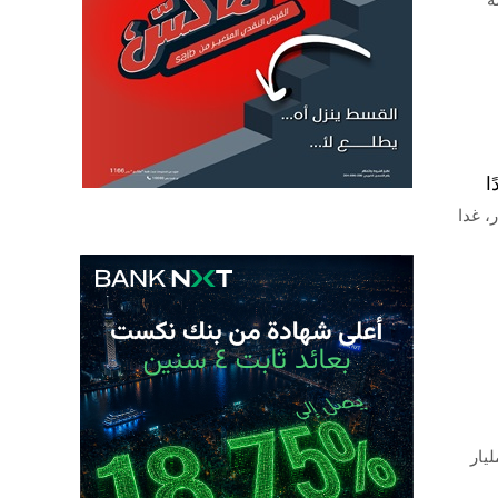
مة
 عام بقيمة 1.5 مليار دولار، غدا
صري اليوم الأحد، أذون خزانة محلية بقيمة إجمالية تبلغ 65 مليار