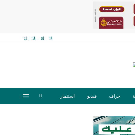
ة
جراف
فيديو
استثمار