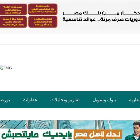
قارية
بنوك وتمويل
تقارير وتحليلات
عقارات
بورص
ت