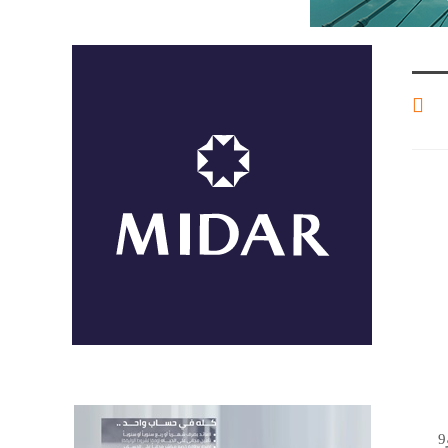
أعلن البنك المركزي المصري، نيابةً عن وزارة المالية، بيع أذون خزانة محلية لأجل 3 و9