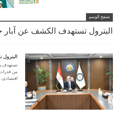
تصفح الوسم
البترول تستهدف الكشف عن آبار ج
البترول 
تستهدف وزا
من قدرات 
اقتصادى، 