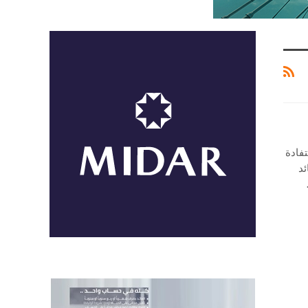
تفادة
ئد