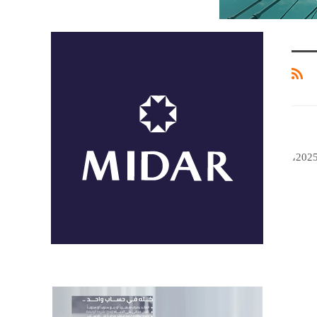
ارتفعت أرصدة التسهيلات الائتمانية بالبنوك إلى نحو 9.322 تريليون جنيه بنهاية يونيو 2025،