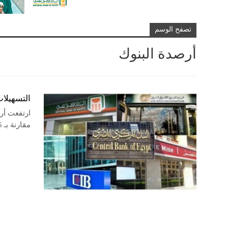
تصفح الوسم
أرصدة البنوك
التسهيلات الائتما
مقارنة بـ 8.375 تريليون جنيه في نهاية