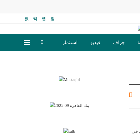
ة
جراف
فيديو
استثمار
ل في