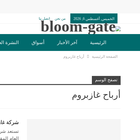
الخميس, أغسطس 6, 2026
من نحن
اتصل بنا
الرئيسية
آخر الأخبار
أسواق
النشرة الع
الصفحة الرئيسية
أرباح غازبروم
تكنولوجيا وسيارات
دولي
مجتمع
خدما
تصفح الوسم
أرباح غازبروم
شركة غازب
تستعد شركة
العام المق