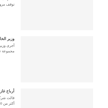
توقف مرور 
وزير الخ
أجرى وزير
مجموعة غاز
أرباح غازبروم
قالت شركة 
أكثر من 40% إلى 1.226 تريليون روبل