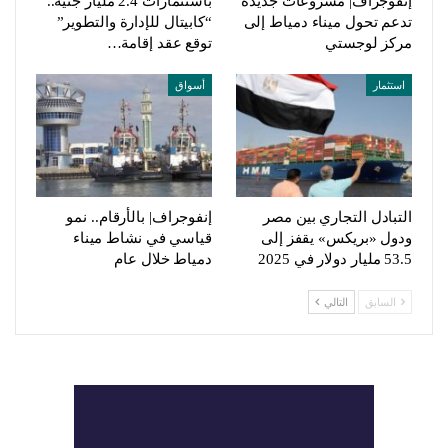
إنفوجراف| مشروعات جديدة
باستثمارات 2.4 مليار جنيه..
تدعم تحول ميناء دمياط إلى
“كابيتال للإدارة والتطوير”
مركز لوجستي
توقع عقد إقامة…
استثمار
أسواق
التبادل التجاري بين مصر
إنفوجراف| بالأرقام.. نمو
ودول «بريكس» يقفز إلى
قياسي في نشاط ميناء
53.5 مليار دولار في 2025
دمياط خلال عام
السابق
التالي