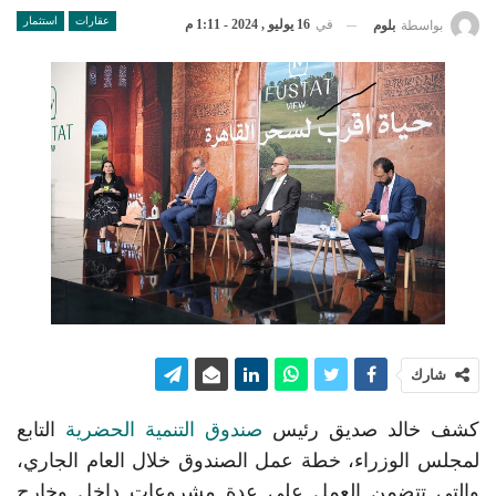
عقارات
استثمار
في
16 يوليو , 2024 - 1:11 م
بواسطة
بلوم
شارك
كشف خالد صديق رئيس
صندوق التنمية الحضرية
التابع
لمجلس الوزراء، خطة عمل الصندوق خلال العام الجاري،
والتي تتضمن العمل على عدة مشروعات داخل وخارج