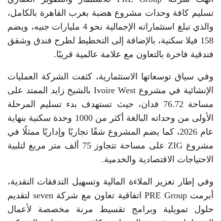
تسليم كافة وحدات مشروع هضبة بغرب القاهرة بالكامل،
والذي تبلغ استثماراته الإجمالية نحو 4 مليارات جنيه، ويضم
158 فيلا سكنية، بالإضافة إلى التخطيط لطرح فندق وشقق
فندقية فاخرة بالتعاون مع علامة عالمية قريبًا.
وفي سياق توسعاتها الاستثمارية، كثفت الشركة العمليات
الإنشائية في مشروع Ivoire West بالشيخ زايد الممتد على
مساحة 76.72 فدان، حيث تستهدف بدء تسليم المرحلة
الأولى من وحداته البالغة أكثر من 1000 وحدة سكنية بنهاية
عام 2026، كما يضم المشروع شقًا تجاريًا وإداريًا ممثلًا في
مشروع ZIG على مساحة تتجاوز 75 ألف متر مربع لتلبية
الاحتياجات الاقتصادية والخدمية.
وفي إطار تعزيز الملاءة المالية وتسهيل التدفقات النقدية،
أبرمت PRE Group اتفاقية تعاون مع شركة seven لتقديم
حلول تمويلية وبرامج تقسيط مرنة مخصصة لأعمال