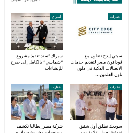
عقارات
أسواق
سيتي إيدج تتعاون مع
سيراك تُسند تنفيذ مشروع
ڤودافون مصر لتقديم خدمات
“شماسي” بالكامل إلى صرح
الاتصالات الذكية في داون
للإنشاءات
تاون العلمين…
عقارات
عقارات
سوديك تطلق أول شقق
شركة مصر إيطاليا تكشف
فندقية تحمل علامة نوبو
مستجدات مشروع سولاري