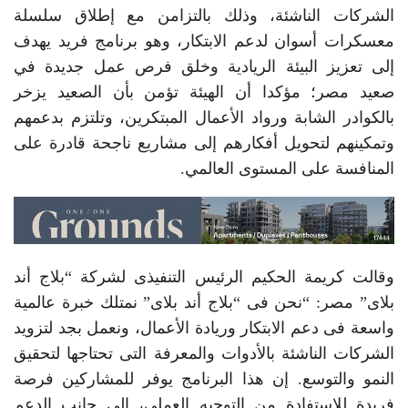
الشركات الناشئة، وذلك بالتزامن مع إطلاق سلسلة
معسكرات أسوان لدعم الابتكار، وهو برنامج فريد يهدف
إلى تعزيز البيئة الريادية وخلق فرص عمل جديدة في
صعيد مصر؛ مؤكدا أن الهيئة تؤمن بأن الصعيد يزخر
بالكوادر الشابة ورواد الأعمال المبتكرين، وتلتزم بدعمهم
وتمكينهم لتحويل أفكارهم إلى مشاريع ناجحة قادرة على
المنافسة على المستوى العالمي.
وقالت كريمة الحكيم الرئيس التنفيذى لشركة “بلاج أند
بلاى” مصر: “نحن فى “بلاج أند بلاى” نمتلك خبرة عالمية
واسعة فى دعم الابتكار وريادة الأعمال، ونعمل بجد لتزويد
الشركات الناشئة بالأدوات والمعرفة التى تحتاجها لتحقيق
النمو والتوسع. إن هذا البرنامج يوفر للمشاركين فرصة
فريدة للاستفادة من التوجيه العملي، إلى جانب الدعم