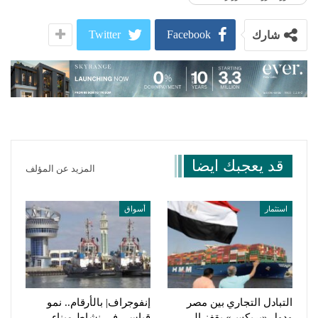
Twitter
Facebook
شارك
قد يعجبك ايضا
المزيد عن المؤلف
استثمار
أسواق
التبادل التجاري بين مصر
إنفوجراف| بالأرقام.. نمو
ودول «بريكس» يقفز إلى
قياسي في نشاط ميناء