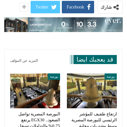
Twitter
Facebook
شارك
قد يعجبك ايضا
المزيد عن المؤلف
بورصة
بورصة
ارتفاع طفيف للمؤشر
البورصة المصرية تواصل
الرئيسي للبورصة المصرية
الصعود.. EGX30 يرتفع
وسط مشتريات محلية
0.75% والتداولات تسجل