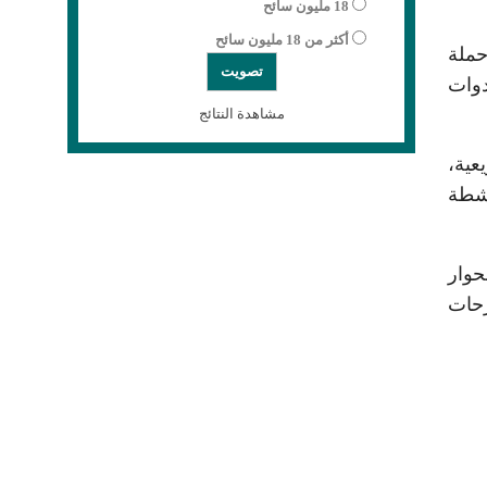
18 مليون سائح
أكثر من 18 مليون سائح
حملة
 للأدوات
مشاهدة النتائج
عية،
نشطة
حوار
رحات