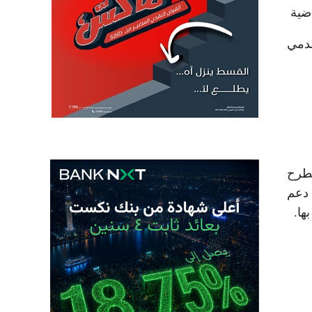
ضية
قدمي
لطرح
 دعم
ها.