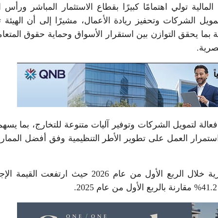
لمالية تولي اهتمامًا كبيرًا بقطاع الاستثمار المباشر ورأس ا
تمويل الشركات وتحفيز ريادة الأعمال، مشيرًا إلى أن الهيئة 
 بما يحقق التوازن بين استقرار الأسواق وحماية حقوق المتعام
صرية.
لة لتمويل الشركات وتوفير آليات متنوعة للتخارج، بما يسه
ا استمرار العمل على تطوير الأطر التنظيمية وفق أفضل المما
أشار إلى النمو الملحوظ الذي حققته البورصة المصرية خلال الربع الأول من عام 2026 حيث ارتفعت