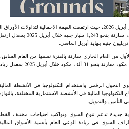
كما شهدت قيم وأحجام التداول نموًا واضحًا خلال شهر أبريل 2026، حيث ارتفعت القيمة الإجمالية لتداولات الأور
، المقيدة وغير المقيدة ، لتسجل نحو 2,198 مليار جنيه، مقارنة بنحو 1,243 مليار جنيه خ
لجدد بنسبة 215% خلال الربع الأول من العام الجاري مقارنة بالفترة نفسها من العام السابق،
بلغ عدد المكودين الجدد خلال شهر أبريل نحو 64 ألف مكود مقارنة بنحو 31 ألف مكود
التحول الرقمي واستخدام التكنولوجيا في الأنشطة المالية
التكنولوجيا المالية في الأنشطة الاستثمارية المختلفة، بالتواز
 التأمين والتمويل.
ية جديدة تدعم تنوع السوق وتواكب احتياجات مختلف القط
طراف السوق في زيادة الوعي العام بأهمية الأسواق المالية