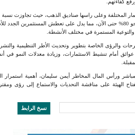
فع كفاءتهم.
تثمار المختلفة وعلى راسها صناديق الذهب، حيث تجاوزت نسبة 
الوثائق في الفئات العمرية الأصغر حتى أربعين عامًا نحو 80% حتى الآن، مما يدل على تعطش المستثمرين الجدد
ية والتوعية المستمرة في مختلف الأنشطة.
رحات والرؤى الخاصة بتطوير وتحديث الأطر التنظيمية والتشري
وائق أمام تنشيط الاستثمارات، وزيادة معدلات النمو في أ
قبلة.
مباشر ورأس المال المخاطر أيمن سليمان، أهمية استمرار ال
بانفتاح الهيئة على مناقشة التحديات والاستماع إلى رؤى ومقت
نسخ الرابط