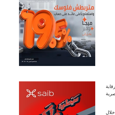
مة للرقابة
صرية
خلال