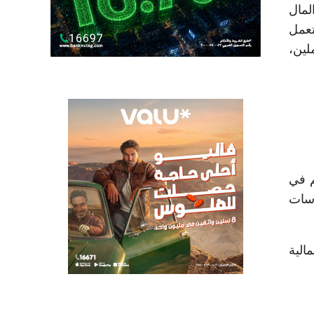
لمال
تعمل
لين،
م في
رسات
 القيمة الإجمالية