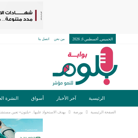
الخميس, أغسطس 6, 2026
من نحن
اتصل بنا
الرئيسية
آخر الأخبار
أسواق
النشرة الع
الصفحة الرئيسية
بورصة
بهدف الاستحواذ عليها.. «بلتون» تعين مستشاراً
تكنولوجيا وسيارات
دولي
مجتمع
خدما