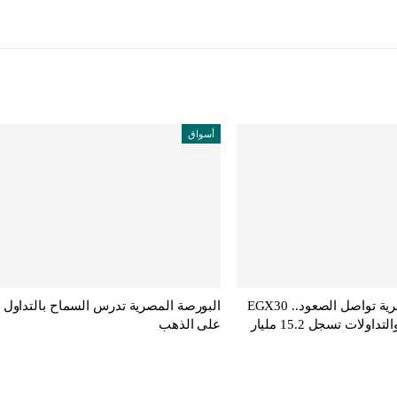
أسواق
البورصة المصرية تواصل الصعود.. EGX30
البورصة المصرية تدرس السماح بالتداول
يرتفع 0.75% والتداولات تسجل 15.2 مليار
على الذهب