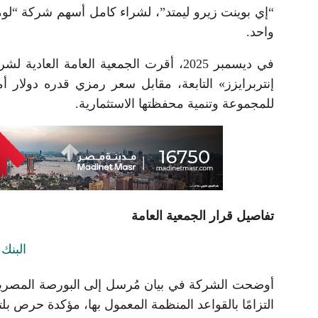
“إي بوينت زيرو ليمتد”، لشراء كامل أسهم شركة “لو
واحد.
في ديسمبر 2025، أقرت الجمعية العامة ا
إنتربرايزز» التابعة، مقابل سعر رمزي قدره دولار 
للمجموعة وتنمية محفظتها الاستثمارية.
تفاصيل قرار الجمعية العامة
أوضحت الشركة في بيان مُرسل إلى البورصة المصرية 
التزامًا بالقواعد المنظمة المعمول بها، مؤكدة حرص بلت