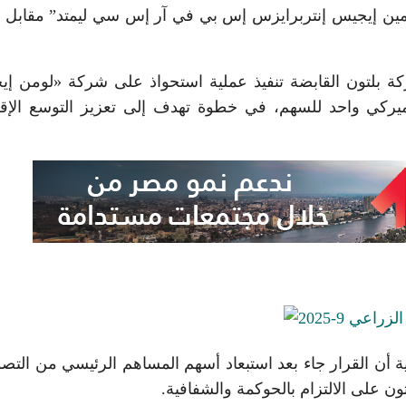
مين إيجيس إنتربرايزس إس بي في آر إس سي ليمتد” مقابل د
لعادية لشركة بلتون القابضة تنفيذ عملية استحواذ على شركة «لومن 
أميركي واحد للسهم، في خطوة تهدف إلى تعزيز التوسع الإق
أن القرار جاء بعد استبعاد أسهم المساهم الرئيسي من التص
ون على الالتزام بالحوكمة والشفافية.