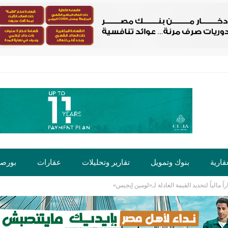
قارية
بنوك وتمويل
تقارير وتحليلات
عقارات
بورص
 مالياً لتحديد القيمة العادلة لـ«لومين إيجيس»
ت