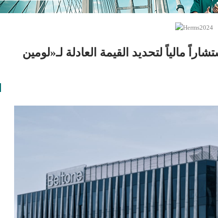
راً مالياً لتحديد القيمة العادلة لـ«لومين