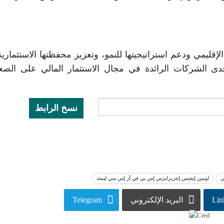
لإقليمي ودعم استراتيجيتها للنمو، وتعزيز محفظتها الاستثماري
دى الشركات الرائدة في مجال الاستثمار المالي على الصع
نسخ الرابط
س
لومين إيجيس إنتربرايزس إس بي في آر إس سي ليمتد
Lin
البريد الإلكتروني
Telegram