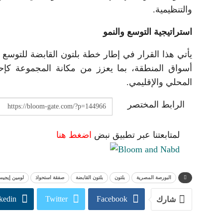
والتنظيمية.
استراتيجية التوسع والنمو
يأتي هذا القرار في إطار خطة بلتون القابضة للتوسع ا
أسواق المنطقة، بما يعزز من مكانة المجموعة كإح
المحلي والإقليمي.
الرابط المختصر
لمتابعتنا عبر تطبيق نبض
اضغط هنا
البورصة المصرية
بلتون
بلتون القابضة
صفقة استحواذ
لومين إيجي
kedin
Twitter
Facebook
شارك