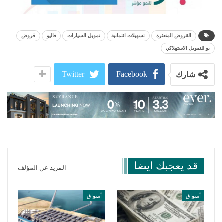
القروض المتعثرة
تسهيلات ائتمانية
تمويل السيارات
فاليو
قروض
يو للتمويل الاستهلاكي
Twitter
Facebook
شارك
قد يعجبك ايضا
المزيد عن المؤلف
أسواق
أسواق