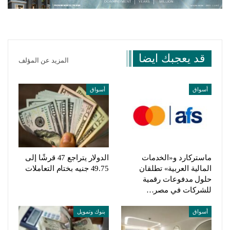
قد يعجبك ايضا
المزيد عن المؤلف
أسواق
أسواق
ماستركارد و«الخدمات
الدولار يتراجع 47 قرشًا إلى
المالية العربية» تطلقان
49.75 جنيه بختام التعاملات
حلول مدفوعات رقمية
للشركات في مصر…
أسواق
بنوك وتمويل