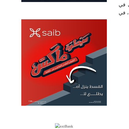
ى في
، في