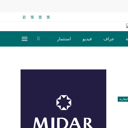
ة
جراف
فيديو
استثمار
لعقارية