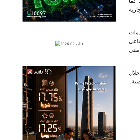
 كما
ارية
دمات
ناعي
وطني
خلال