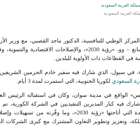
لكة العربية السعودية
ركز الوطني للتنافسية، الدكتور ماجد القصبي، مع وزير الأ
والبنية التحتية والنقل بكوريا الجنوبية، الدكتور بارك سانغ – وو، «رؤية 2030»، والإصلاحات الاقتصادية وال
اصة في القطاعات ذات الأولوية للبلدين.
اء، في سيول، الذي شارك فيه سفير خادم الحرمين الشريفين
ارة السعودي
لكوريا الجنوبية، التي استمرت لمدة 3 أيام.
س» الواقع في مدينة سوان، وكان في استقباله الرئيس الع
رك فيه كبار المديرين التنفيذيين في الشركة الكورية، تم خ
تناول فرص التعاون الواعدة، وآفاق المستقبل الجديدة التي أتاحتها «رؤية 2030»، وما وفّرته من تسه
مملكة، وتعزيز وتطوير التعاون المشترك مع كبرى الشركات الر