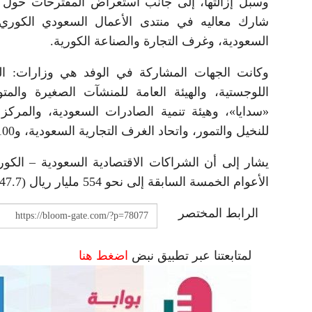
وسبل إزالتها، إلى جانب استعراض المقترحات حول أب
شارك معاليه في منتدى الأعمال السعودي الكوري، 
السعودية، وغرف التجارة والصناعة الكورية.
وكانت الجهات المشاركة في الوفد هي وزارات: التجا
اللوجستية، والهيئة العامة للمنشآت الصغيرة والمت
«سدايا»، وهيئة تنمية الصادرات السعودية، والمركز
للنخيل والتمور، واتحاد الغرف التجارية السعودية، و100 من أصحاب الأعمال وقياديي كبرى الشركات الوطنية.
يشار إلى أن الشراكات الاقتصادية السعودية – الكور
الأعوام الخمسة السابقة إلى نحو 554 مليار ريال (147.7 مليار دولار)، بعد أن شهد ارتفاعات متواصلة خلال الفترة الماضية.
الرابط المختصر
لمتابعتنا عبر تطبيق نبض
اضغط هنا