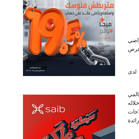
راضي
تنموية، وفرص
 لدى
المي
لاله
يلات وإصلاحات
ائدة