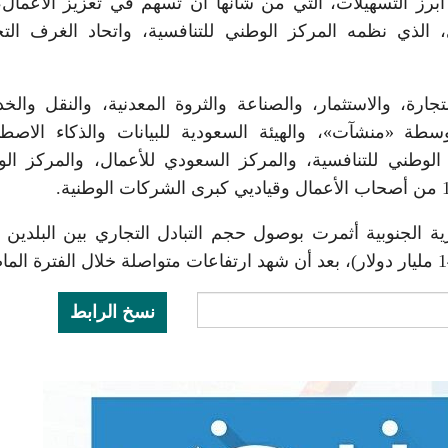
رز التسهيلات، التي من شأنها أن تسهم في تعزيز الأعمال،
الذي نظمه المركز الوطني للتنافسية، واتحاد الغرف التج
رة، والاستثمار، والصناعة والثروة المعدنية، والنقل والخ
وسطة «منشآت»، والهيئة السعودية للبيانات والذكاء الاصط
 الوطني للتنافسية، والمركز السعودي للأعمال، والمركز ال
ية الجنوبية أثمرت بوصول حجم التبادل التجاري بين البلدين 
نسخ الرابط