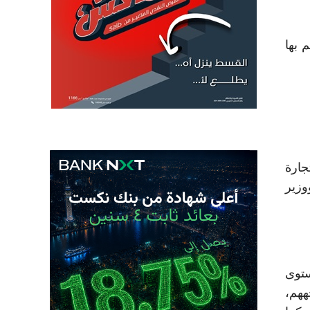
 بها
جارة
وزير
ستوى
ههم،