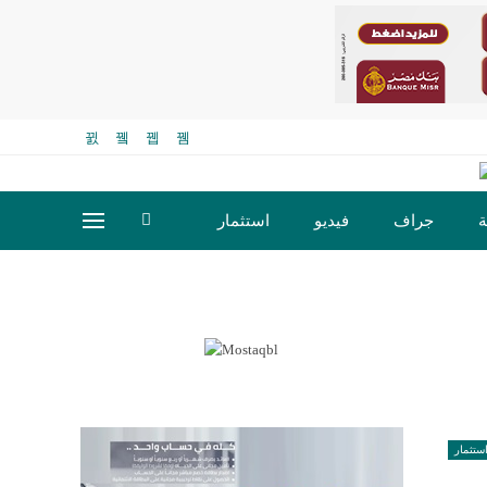
ة
جراف
فيديو
استثمار
ستثمار