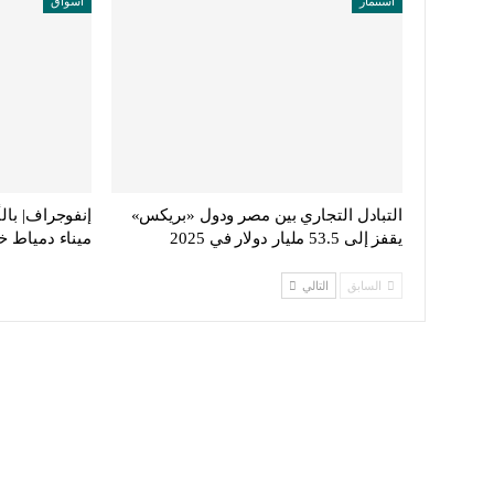
استثمار
أسواق
التبادل التجاري بين مصر ودول «بريكس»
إنفوجراف| بال
يقفز إلى 53.5 مليار دولار في 2025
ميناء دمياط خ
السابق
التالي