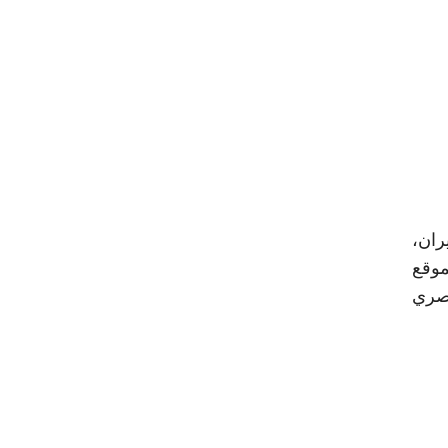
ران،
موقع
مصري