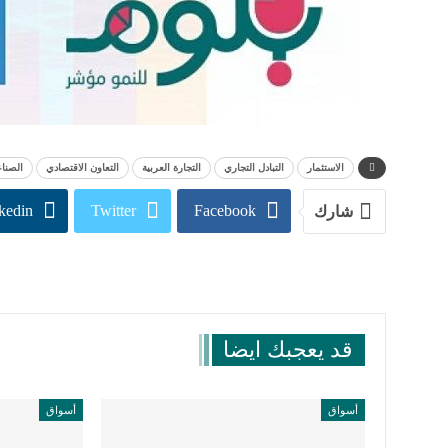
الاستثمار
التبادل التجاري
التجارة العربية
التعاون الاقتصادي
الصناع
kedin
Twitter
Facebook
شارك
قد يعجبك ايضا
أسواق
أسواق