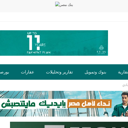
قارية
بنوك وتمويل
تقارير وتحليلات
عقارات
بورص
ادي
ت