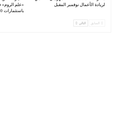
لريادة الأعمال نوفمبر المقبل
«علم الروم» 
باستثمارات 220…
السابق
التالي