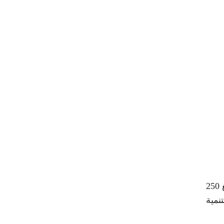
في سياق آخر أعلنت وزارة قطاع الأعمال العام ت عن خطتها لتطوير شركة مصر للألومنيوم بإجمالي استثمارات تبلغ 250
تنمية