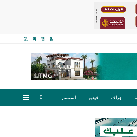
ة
جراف
فيديو
استثمار