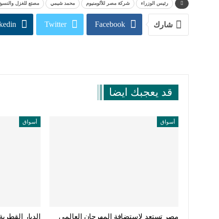
رئيس الوزراء
شركة مصر للألومنيوم
محمد شيمي
مصتع للغزل والنسيج
kedin
Twitter
Facebook
شارك
قد يعجبك ايضا
أسواق
أسواق
مصر تستعد لاستضافة المهرجان العالمي
الديار القطري