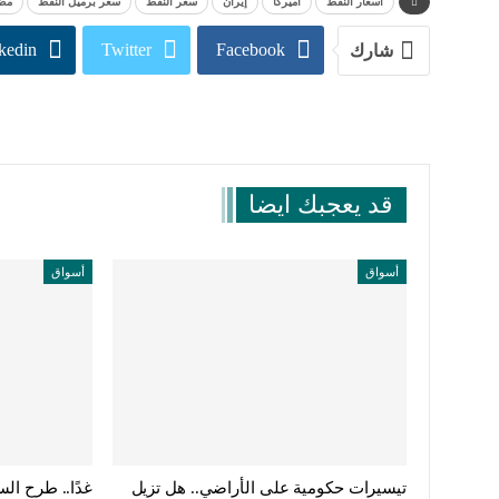
أسعار النفط
أميركا
إيران
سعر النفط
سعر برميل النفط
مض
kedin
Twitter
Facebook
شارك
قد يعجبك ايضا
أسواق
أسواق
تيسيرات حكومية على الأراضي.. هل تزيل