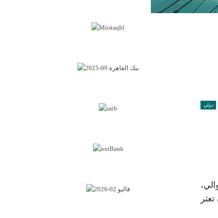
دولي
توالي،
تعثر