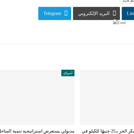
يق هرمز
Lin
البريد الإلكتروني
Telegram
أسواق
غدًا.. طرح السكر الحر بـ25 جنيهًا للكيلو في
مدبولي يستعرض استراتيجية تنمية الساح