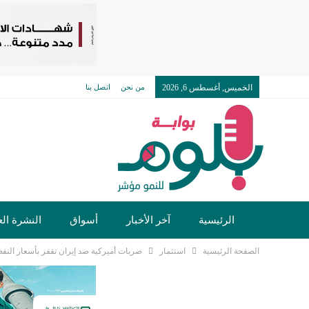
الخميس, أغسطس 6, 2026
من نحن
اتصل بنا
الرئيسية
آخر الأخبار
أسواق
النشرة الع
الصفحة الرئيسية
استثمار
ضربات أميركية ضد إيران تقفز بأسعار النفط 
تكنولوجيا وسيارات
دولي
مجتمع
خدما