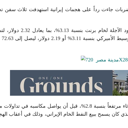
 الضربات جاءت رداً على هجمات إيرانية استهدفت ثلاث سفن تج
بحلول الساعة 07:20 بتوقيت جرينتش، ارتفعت العقود الآجلة لخام برنت بنسبة 
76.48 دولار للبر
كان خام غرب تكساس الوسيط قد أنهى تعاملات الثلاثاء مرتفعاً بنسبة 2.8%، قبل أن يواصل مكاسبه في تدا
الذي كان يسمح ببيع النفط الخام الإيراني، وذلك في أعقاب اله