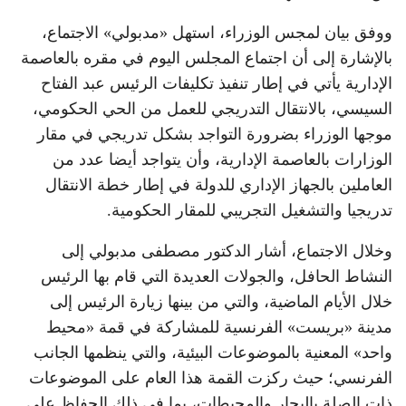
ووفق بيان لمجس الوزراء، استهل «مدبولي» الاجتماع،
بالإشارة إلى أن اجتماع المجلس اليوم في مقره بالعاصمة
الإدارية يأتي في إطار تنفيذ تكليفات الرئيس عبد الفتاح
السيسي، بالانتقال التدريجي للعمل من الحي الحكومي،
موجها الوزراء بضرورة التواجد بشكل تدريجي في مقار
الوزارات بالعاصمة الإدارية، وأن يتواجد أيضا عدد من
العاملين بالجهاز الإداري للدولة في إطار خطة الانتقال
تدريجيا والتشغيل التجريبي للمقار الحكومية.
وخلال الاجتماع، أشار الدكتور مصطفى مدبولي إلى
النشاط الحافل، والجولات العديدة التي قام بها الرئيس
خلال الأيام الماضية، والتي من بينها زيارة الرئيس إلى
مدينة «بريست» الفرنسية للمشاركة في قمة «محيط
واحد» المعنية بالموضوعات البيئية، والتي ينظمها الجانب
الفرنسي؛ حيث ركزت القمة هذا العام على الموضوعات
ذات الصلة بالبحار والمحيطات، بما في ذلك الحفاظ على