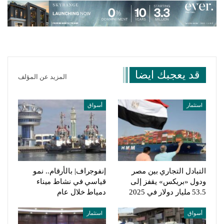
قد يعجبك ايضا
المزيد عن المؤلف
استثمار
أسواق
التبادل التجاري بين مصر
إنفوجراف| بالأرقام.. نمو
ودول «بريكس» يقفز إلى
قياسي في نشاط ميناء
53.5 مليار دولار في 2025
دمياط خلال عام
أسواق
استثمار