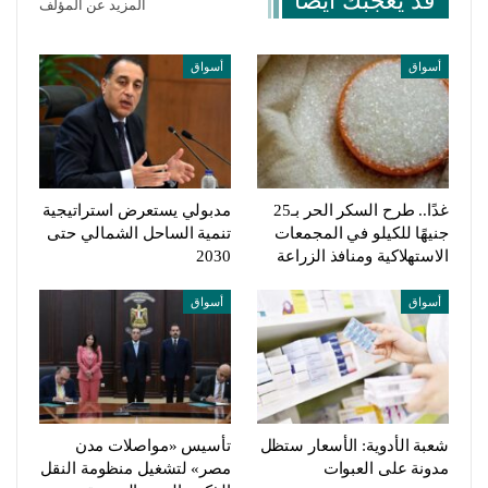
قد يعجبك ايضا
المزيد عن المؤلف
أسواق
أسواق
غدًا.. طرح السكر الحر بـ25
مدبولي يستعرض استراتيجية
جنيهًا للكيلو في المجمعات
تنمية الساحل الشمالي حتى
الاستهلاكية ومنافذ الزراعة
2030
أسواق
أسواق
شعبة الأدوية: الأسعار ستظل
تأسيس «مواصلات مدن
مدونة على العبوات
مصر» لتشغيل منظومة النقل