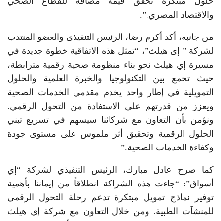
حلول مبتكرة تحقق قيمة مضافة للقطاع الصحي
والاقتصاد المصري.”.
من جانبه، أكد أكرم رضا، الرئيس التنفيذى والعضو المنتدب
لشركة ” إى هيلث”، “تمثل هذه الاتفاقية خطوة جديدة في
مسيرة إي هيلث نحو بناء منظومة صحية رقمية مترابطة،
حيث تجمع بين التكنولوجيا والخبرة العلمية والحلول
التمويلية في إطار واحد يخدم مقدمي الخدمات الصحية
ويعزز من قدرتهم على الاستفادة من التحول الرقمي.
ونؤمن بأن التعاون مع شركائنا سيسهم في تسريع تبني
الحلول الرقمية وتحقيق أثر ملموس على مستوى جودة
وكفاءة الخدمات الصحية.”
كما صرح عادل مبارك، الرئيس التنفيذي لشركة “إي
أسواق”: “جاءت هذه الشراكة انطلاقاً من إيماننا بأهمية
توفير نماذج تمويل مبتكرة تدعم رحلة التحول الرقمي
للمنشآت الطبية. ومن خلال التعاون مع شركة إي هيلث