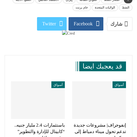
النفط
الولايات المتحدة
خام برنت
Twitter
Facebook
شارك
WhatsApp
Linkedin
البريد الإلكتروني
Telegram
قد يعجبك ايضا
أسواق
أسواق
إنفوجراف| مشروعات جديدة
باستثمارات 2.4 مليار جنيه..
تدعم تحول ميناء دمياط إلى
“كابيتال للإدارة والتطوير”