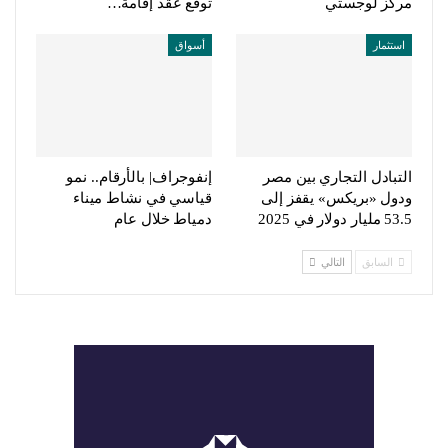
مركز لوجستي
توقع عقد إقامة…
استثمار
أسواق
التبادل التجاري بين مصر
إنفوجراف| بالأرقام.. نمو
ودول «بريكس» يقفز إلى
قياسي في نشاط ميناء
53.5 مليار دولار في 2025
دمياط خلال عام
السابق
التالي