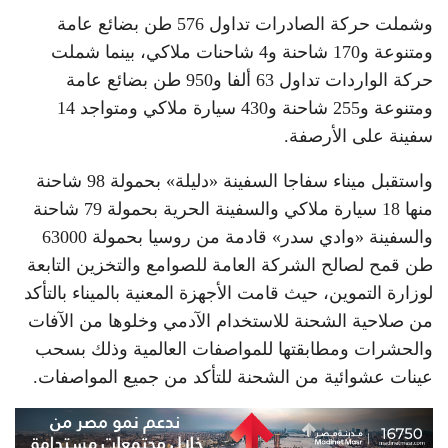
وشملت حركة الصادرات تداول 576 طن بضائع عامة
ومتنوعة و170 شاحنة و4 شاحنات ملاكي، بينما شملت
حركة الواردات تداول 63 ألفا و950 طن بضائع عامة
ومتنوعة و255 شاحنة و430 سيارة ملاكي ومتواجد 14
سفينة على الأرصفة.
واستقبل ميناء سفاجا السفينة «دليلة» بحمولة 98 شاحنة
منها 18 سيارة ملاكي والسفينة الحرية بحمولة 79 شاحنة
والسفينة «وادي سدر» قادمة من روسيا بحمولة 63000
طن قمح لصالح الشركة العامة للصوامع والتخزين التابعة
لوزارة التموين، حيث قامت الأجهزة المعنية بالميناء بالتأكد
من صلاحية الشحنة للاستخدام الآدمي وخلوها من الآفات
والحشرات ومطابقتها للمواصفات العالمية وذلك بسحب
عينات عشوائية من الشحنة للتأكد من جميع المواصفات.