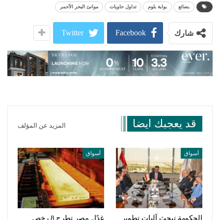
بضائع
بوابة بلوم
تداول حاويات
موانئ البحر الأحمر
Twitter
Facebook
شارك
قد يعجبك ايضا
المزيد عن المؤلف
أسواق
أسواق
الحكومة تبحث آليات تطوير
غدًا.. مصر تطرح 8 رخص