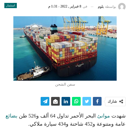
استثمار
في
8 فبراير , 2022 - 1:31 م
بواسطة
بلوم
سفن الشحن
شارك
شهدت
موانئ
البحر الأحمر تداول 64 ألف و526 طن
بضائع
عامة ومتنوعة و452 شاحنة و434 سيارة ملاكي.