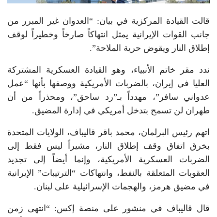
قالت القيادة المركزية في بيان: “العدوان غير المبرر من
جانب القوات الإيرانية يمثل انتهاكاً صارخاً وخطيراً لوقف
إطلاق النار ويقوض حرية الملاحة”.
ندد مقر خاتم الأنبياء، وهو القيادة العسكرية المشتركة
العليا في إيران، بالضربات الأمريكية ووصفها بأنها “عمل
عدواني سافر”، مهدداً بـ”رد ساحق”، ومحذراً من أن
طهران لن تسمح بتدخل أمريكي في إدارة المضيق.
اتهم رئيس البرلمان، محمد باقر قاليباف، الولايات المتحدة
بخرق اتفاق وقف إطلاق النار، مشيراً ليس فقط إلى
الضربات العسكرية الأمريكية، وإنما أيضاً إلى تجديد
العقوبات المتعلقة بالنفط، وانتهاكات “الترتيبات” الإيرانية
في مضيق هرمز، والهجمات الإسرائيلية على لبنان.
قال قاليباف في منشور على منصة إكس: “انتهى زمن