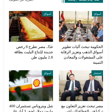
أسواق
أسواق
الحكومة تبحث آليات تطوير
غدًا.. مصر تطرح 8 رخص
أسواق الذهب وتعزيز الرقابة
جديدة لإنتاج البليت بطاقة
على المشغولات والمعادن
2.8 مليون طن
الثمينة
استثمار
أسواق
مصر تبحث تعزيز التعاون مع
شل وبتروناس تستثمران 400
تركيا في القطاع الزراعي
مليون دولار لحفر 3 آبار غاز