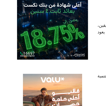
قين،
يعود
نمية