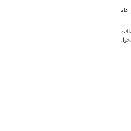
 عام
الات
دخول