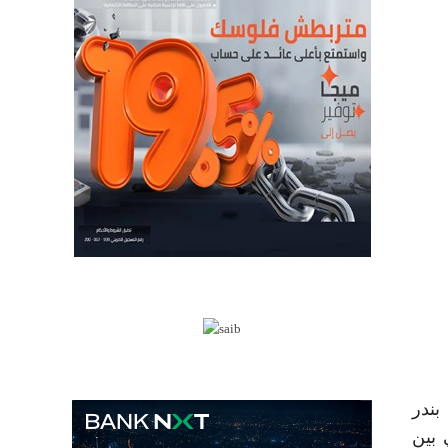
بندر
 بين