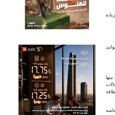
يادة
وانئ
ينها
الات
طاقة
خاصة