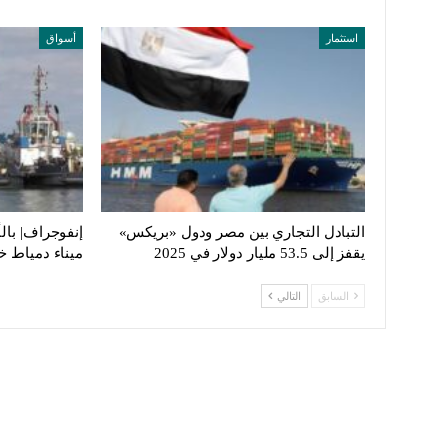
استثمار
أسواق
التبادل التجاري بين مصر ودول «بريكس»
إنفوجراف| بال
يقفز إلى 53.5 مليار دولار في 2025
ميناء دمياط خ
السابق
التالي