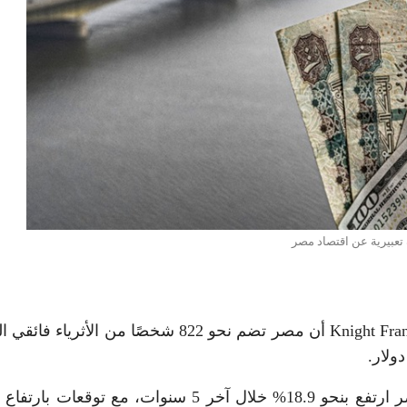
تعبيرية عن اقتصاد مصر
كشف تقرير الثروات العالمي لعام 2026 الصادر عن Knight Frank أن مصر تضم نحو 822 شخصًا من الأثري
أشار التقرير إلى أن عدد الأثرياء فائقي الثراء في مصر ارتفع بنحو 18.9% خلال آخر 5 سنوات، مع توقع