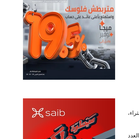
اء فائقي الثراء،
ات بارتفاع العدد