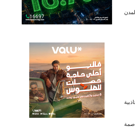
لمدن
ذبية
اصمة