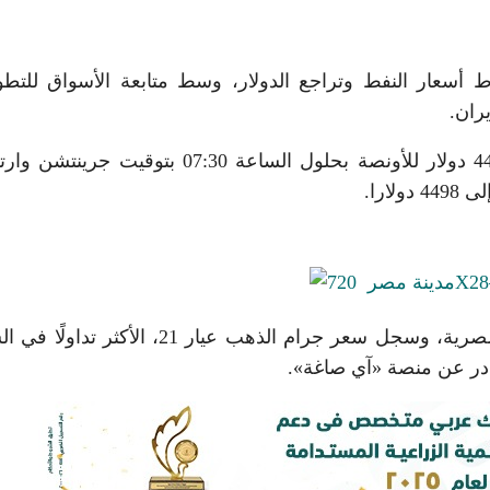
أسعار النفط وتراجع الدولار، وسط متابعة الأسواق للتط
يران.
صعد الذهب في المعاملات الفورية 0.8% إلى 4469.31 دولار للأونصة بحلول الساعة 07:30 بتوق
ارتفعت أسعار الذهب في بداية التعاملات بالسوق المصرية، وسجل سعر جرام الذهب عيار 21، ال