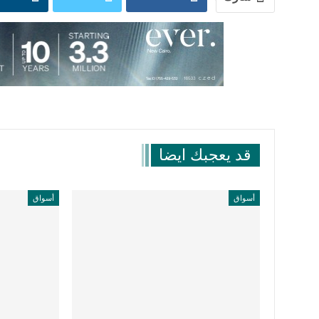
قد يعجبك ايضا
أسواق
أسواق