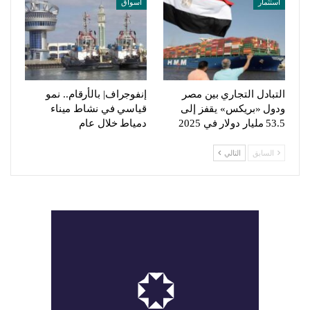
استثمار
أسواق
التبادل التجاري بين مصر
إنفوجراف| بالأرقام.. نمو
ودول «بريكس» يقفز إلى
قياسي في نشاط ميناء
53.5 مليار دولار في 2025
دمياط خلال عام
السابق
التالي