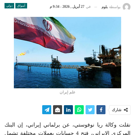
أسواق
دولي
في
27 أبريل , 2026 - 9:34 م
بواسطة
بلوم
علم إيران
شارك
نقلت وكالة ريا نوفوستي، عن برلماني إيراني، إن البنك
المركزي الإيراني، فتح 4 حسابات بعملات مختلفة تشمل