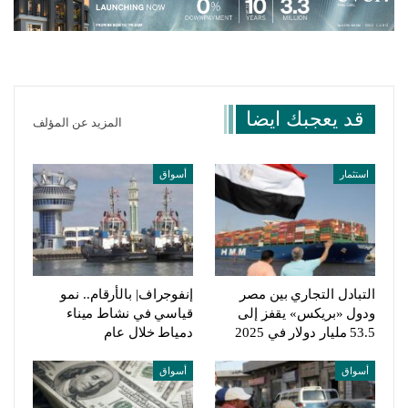
قد يعجبك ايضا
المزيد عن المؤلف
استثمار
أسواق
التبادل التجاري بين مصر
إنفوجراف| بالأرقام.. نمو
ودول «بريكس» يقفز إلى
قياسي في نشاط ميناء
53.5 مليار دولار في 2025
دمياط خلال عام
أسواق
أسواق