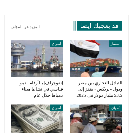
قد يعجبك ايضا
المزيد عن المؤلف
استثمار
أسواق
التبادل التجاري بين مصر
إنفوجراف| بالأرقام.. نمو
ودول «بريكس» يقفز إلى
قياسي في نشاط ميناء
53.5 مليار دولار في 2025
دمياط خلال عام
أسواق
أسواق