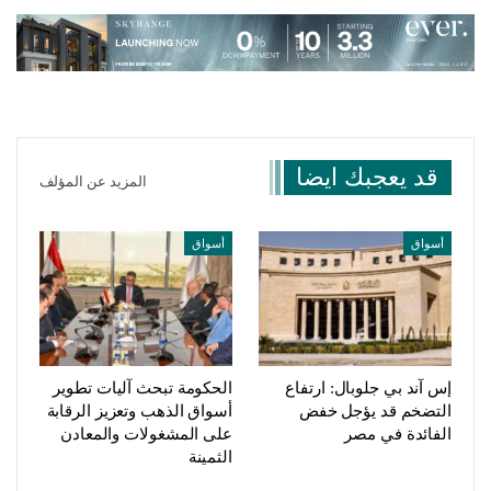
قد يعجبك ايضا
المزيد عن المؤلف
أسواق
أسواق
إس آند بي جلوبال: ارتفاع
الحكومة تبحث آليات تطوير
التضخم قد يؤجل خفض
أسواق الذهب وتعزيز الرقابة
الفائدة في مصر
على المشغولات والمعادن
الثمينة