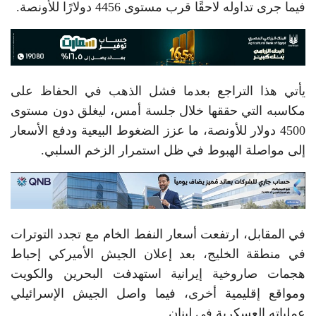
فيما جرى تداوله لاحقًا قرب مستوى 4456 دولارًا للأونصة.
يأتي هذا التراجع بعدما فشل الذهب في الحفاظ على
مكاسبه التي حققها خلال جلسة أمس، ليغلق دون مستوى
4500 دولار للأونصة، ما عزز الضغوط البيعية ودفع الأسعار
إلى مواصلة الهبوط في ظل استمرار الزخم السلبي.
في المقابل، ارتفعت أسعار النفط الخام مع تجدد التوترات
في منطقة الخليج، بعد إعلان الجيش الأميركي إحباط
هجمات صاروخية إيرانية استهدفت البحرين والكويت
ومواقع إقليمية أخرى، فيما واصل الجيش الإسرائيلي
عملياته العسكرية في لبنان.